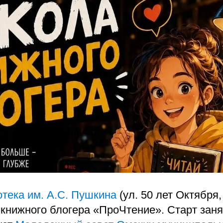
тека им. А.С. Пушкина
(ул. 50 лет Октября,
книжного блогера «ПроЧтение». Старт заня