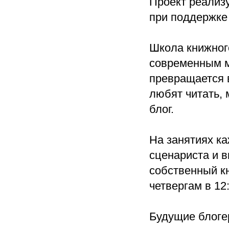
Проект реализ
при поддержк
Школа книжного
современным м
превращается в
любят читать, 
блог.
На занятиях ка
сценариста и 
собственный кн
четвергам в 12:
Будущие блоге