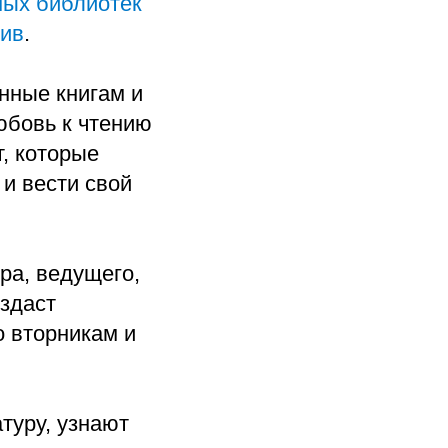
ых библиотек
тив
.
енные книгам и
юбовь к чтению
т, которые
 и вести свой
ра, ведущего,
здаст
о вторникам и
туру, узнают