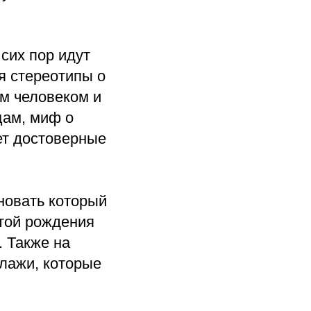
сих пор идут
я стереотипы о
ым человеком и
цам, миф о
ет достоверные
новать который
той рождения
. Также на
лажи, которые