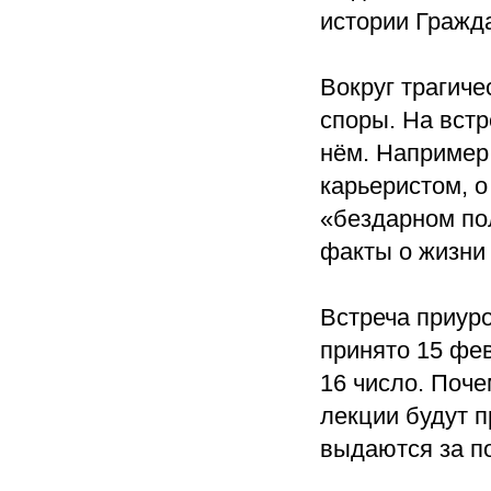
истории Гражд
Вокруг трагиче
споры. На вст
нём. Например
карьеристом, о
«бездарном по
факты о жизни 
Встреча приур
принято 15 фе
16 число. Поче
лекции будут 
выдаются за п