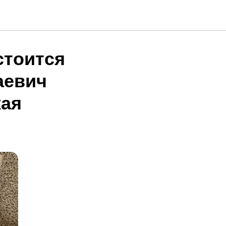
стоится
аевич
кая