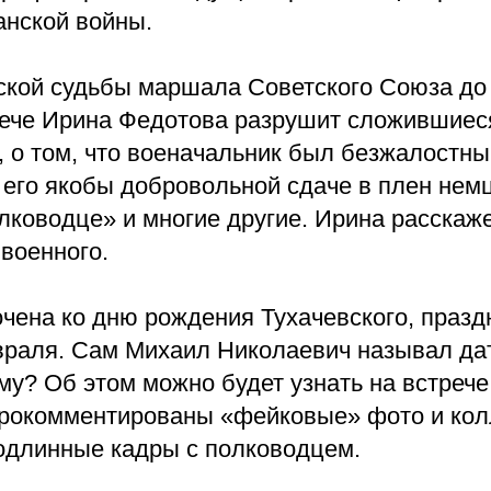
анской войны.
ской судьбы маршала Советского Союза до 
рече Ирина Федотова разрушит сложившиес
, о том, что военачальник был безжалостн
 его якобы добровольной сдаче в плен нем
лководце» и многие другие. Ирина расскаж
военного.
очена ко дню рождения Тухачевского, празд
враля. Сам Михаил Николаевич называл да
му? Об этом можно будет узнать на встрече
прокомментированы «фейковые» фото и кол
одлинные кадры с полководцем.