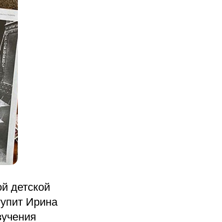
ой детской
ступит Ирина
зучения