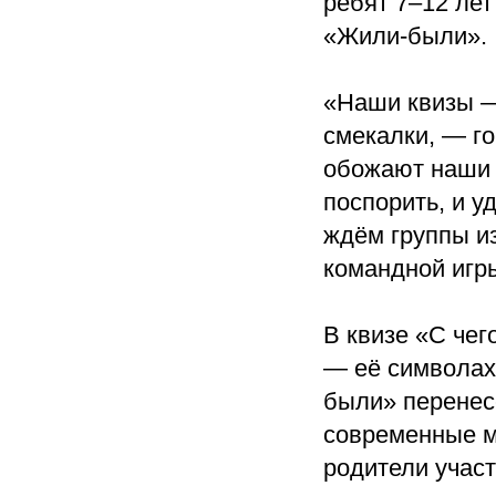
ребят 7–12 лет
«Жили-были».
«Наши квизы — 
смекалки, — г
обожают наши з
поспорить, и 
ждём группы и
командной игр
В квизе «С чег
— её символах
были» перенесё
современные м
родители участ