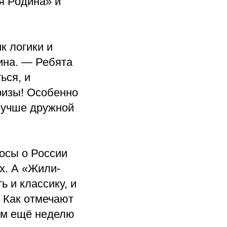
я Родина» и
к логики и
ина. — Ребята
ься, и
ризы! Особенно
лучше дружной
росы о России
х. А «Жили-
ь и классику, и
 Как отмечают
том ещё неделю