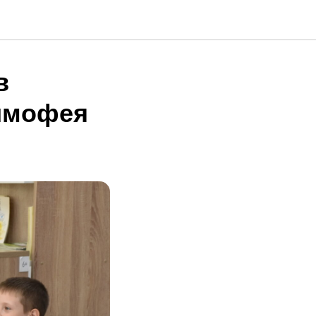
в
Тимофея