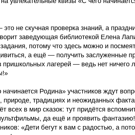
 на увлекательные квизы «С чего начинаетс
это не скучная проверка знаний, а праздни
оворит заведующая библиотекой Елена Лап
адания, потому что здесь можно и посмеят
удивиться, а ещё — получить заслуженные п
з пришкольных лагерей — ведь нет ничего 
ы!»
о начинается Родина» участников ждут воп
, природе, традициях и неожиданных факта
т всех в мир сказок: тут придётся вспомнит
ультфильмы, да ещё и проявить фантазию!
ников: «Дети бегут к вам с радостью, а по