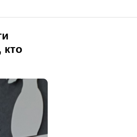
ги
 кто