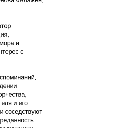
онова «Блажен,
втор
ия,
юмора и
нтерес с
оспоминаний,
едении
орчества,
еля и его
ги соседствуют
преданность