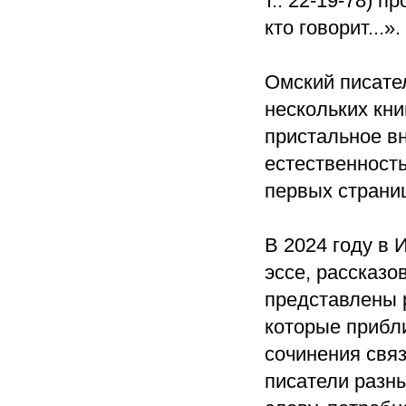
т.: 22-19-78) 
кто говорит...».
Омский писате
нескольких кни
пристальное вн
естественность
первых страни
В 2024 году в
эссе, рассказо
представлены 
которые прибли
сочинения свя
писатели разны