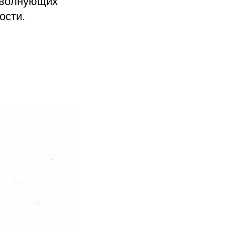
, волнующих
ости.