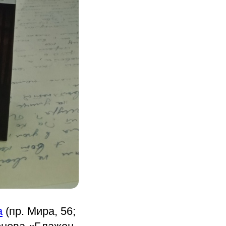
а
(пр. Мира, 56;