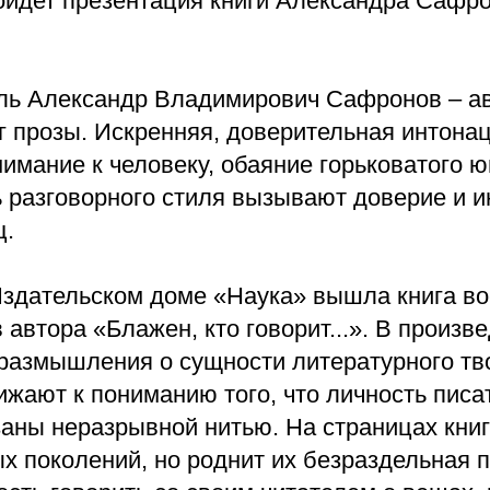
пройдет презентация книги Александра Сафр
ль Александр Владимирович Сафронов – а
г прозы. Искренняя, доверительная интонац
имание к человеку, обаяние горьковатого 
 разговорного стиля вызывают доверие и и
ц.
 Издательском доме «Наука» вышла книга в
в автора «Блажен, кто говорит...». В произв
размышления о сущности литературного тв
жают к пониманию того, что личность писат
заны неразрывной нитью. На страницах кни
х поколений, но роднит их безраздельная 