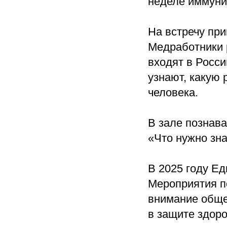
неделе иммуни
На встречу пр
Медработники 
входят в Росс
узнают, какую 
человека.
В зале познав
«Что нужно зна
В 2025 году Ед
Мероприятия по
внимание обще
в защите здоро