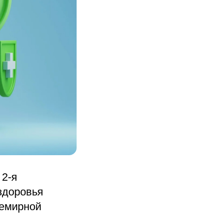
 2-я
 здоровья
семирной