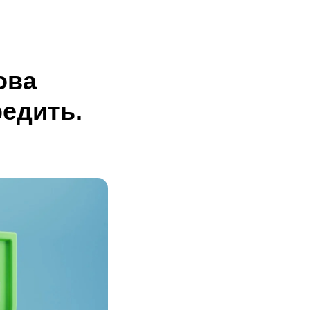
ова
едить.