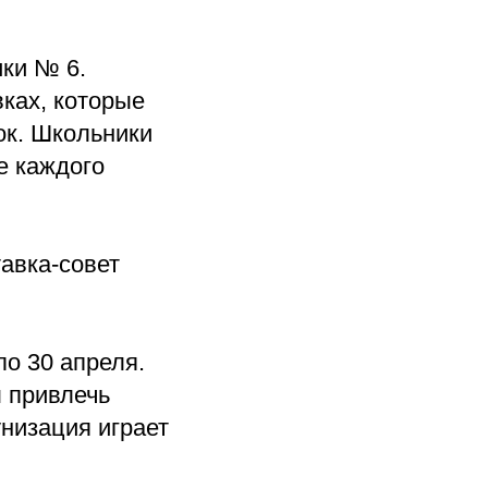
ки № 6.
ках, которые
ок. Школьники
е каждого
авка-совет
по 30 апреля.
ы привлечь
низация играет