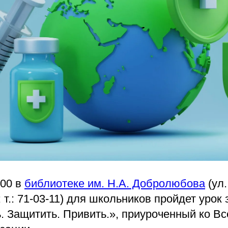
:00 в
библиотеке им. Н.А. Добролюбова
(ул.
 т.: 71-03-11) для школьников пройдет урок
. Защитить. Привить.», приуроченный ко В