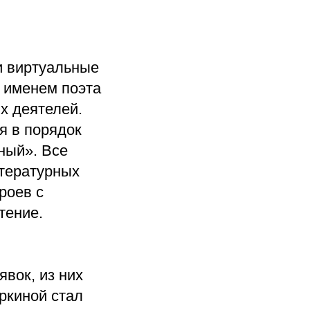
и виртуальные
с именем поэта
х деятелей.
я в порядок
ный». Все
итературных
роев с
тение.
явок, из них
ркиной стал