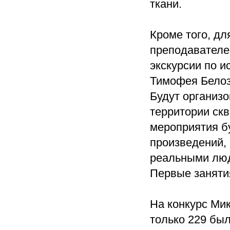
ткани.
Кроме того, дл
преподавателе
экскурсии по и
Тимофея Белозе
Будут организ
территории ск
мероприятия б
произведений, 
реальными люд
Первые занятия
На конкурс Мик
только 229 бы