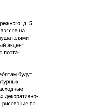
режного, д. 5;
классов на
слушателями
бый акцент
о поэта-
ребятам будут
атурных
расходные
х декоративно-
, рисование по