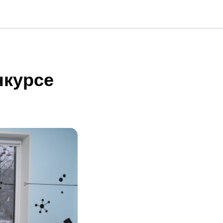
нкурсе