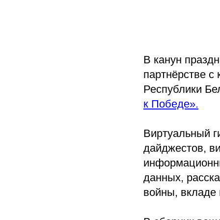
В канун празд
партнёрстве с 
Республики Бе
к Победе».
Виртуальный г
дайджестов, ви
информационны
данных, расск
войны, вкладе