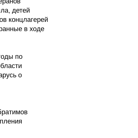
еранов
ла, детей
ов концлагерей
бранные в ходе
годы по
бласти
арусь о
братимов
епления