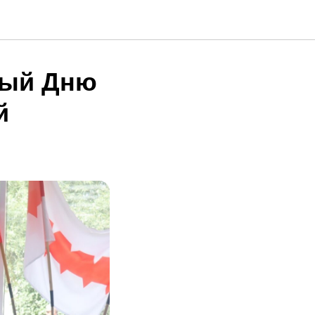
ный Дню
й