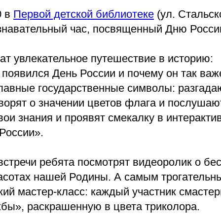
0 в
Первой детской библиотеке
(ул. Стальског
ознавательный час, посвященный Дню Росси
ат увлекательное путешествие в историю:
к появился День России и почему он так важ
лавные государственные символы: разгада
оворят о значении цветов флага и послушаю
вои знания и проявят смекалку в интеракти
России».
встречи ребята посмотрят видеоролик о бе
расотах нашей Родины. А самым трогатель
кий мастер-класс: каждый участник смасте
бы», раскрашенную в цвета триколора.