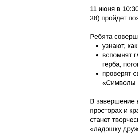
11 июня в 10:3
38) пройдет п
Ребята соверш
узнают, ка
вспомнят г
герба, пог
проверят с
«Символы 
В завершение 
просторах и к
станет творчес
«ладошку друж