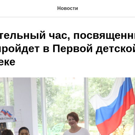
Новости
тельный час, посвящен
пройдет в Первой детско
еке