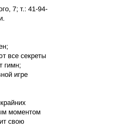
о, 7; т.: 41-94-
и.
ен;
ют все секреты
т гимн;
вной игре
скрайних
ным моментом
рит свою