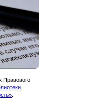
х Правового
блиотеки
ость»
.