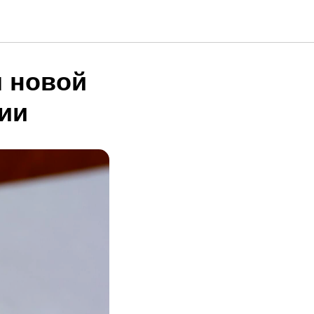
я новой
ии