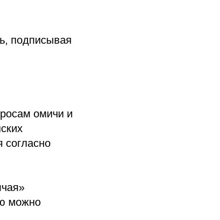
ть, подписывая
росам омичи и
мских
я согласно
ячая»
ию можно