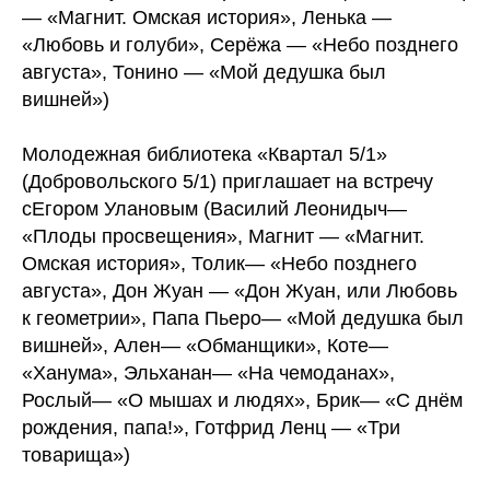
— «Магнит. Омская история», Ленька —
«Любовь и голуби», Серёжа — «Небо позднего
августа», Тонино — «Мой дедушка был
вишней»)
Молодежная библиотека «Квартал 5/1»
(Добровольского 5/1) приглашает на встречу
сЕгором Улановым (Василий Леонидыч—
«Плоды просвещения», Магнит — «Магнит.
Омская история», Толик— «Небо позднего
августа», Дон Жуан — «Дон Жуан, или Любовь
к геометрии», Папа Пьеро— «Мой дедушка был
вишней», Ален— «Обманщики», Коте—
«Ханума», Эльханан— «На чемоданах»,
Рослый— «О мышах и людях», Брик— «С днём
рождения, папа!», Готфрид Ленц — «Три
товарища»)