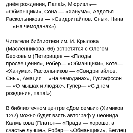
днём рождения, Папа!», Мюриэль—
«Обманщики», Сона — «Ханума», Авдотья
Раскольникова — «Свидригайлов. Сны», Нина
— «На чемоданах»)
Читатели библиотеки им. И. Крылова
(Масленникова, 66) встретятся с
Олегом
Берковым (Петирищев — «Плоды
просвещения», Робер— «Обманщики», Коте—
«Ханума», Раскольников — «Свидригайлов.
Сны», Амация— «На чемоданах», Густафссон
— «О мышах и людях», Гупер— «С днём
рождения, папа!»)
В библиотечном центре «Дом семьи» (Химиков
12/2) можно будет взять автограф у
Леонида
Калмыкова (Платон— «Прада — хорошо, а
счастье лучше», Робер— «Обманщики», Беглец