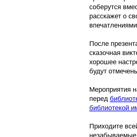
соберутся вме
расскажет о св
впечатлениями
После презент
сказочная викт
хорошее настр
будут отмечен
Мероприятия н
перед
библиот
библиотекой и
Приходите всей
незабываемые 