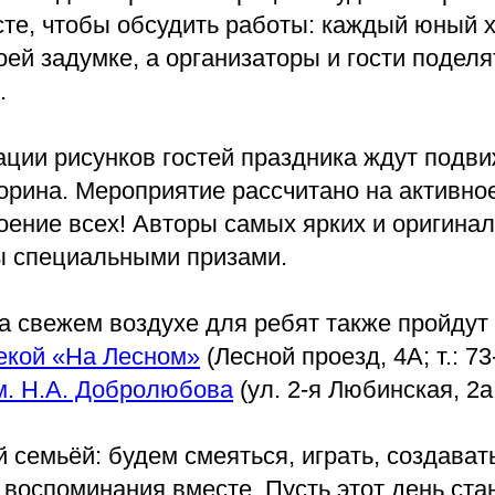
сте, чтобы обсудить работы: каждый юный 
оей задумке, а организаторы и гости поделя
.
ации рисунков гостей праздника ждут подв
орина. Мероприятие рассчитано на активное
оение всех! Авторы самых ярких и оригина
ы специальными призами.
а свежем воздухе для ребят также пройдут
екой «На Лесном»
(Лесной проезд, 4А; т.: 73
м. Н.А. Добролюбова
(ул. 2-я Любинская, 2а; 
 семьёй: будем смеяться, играть, создават
воспоминания вместе. Пусть этот день ста