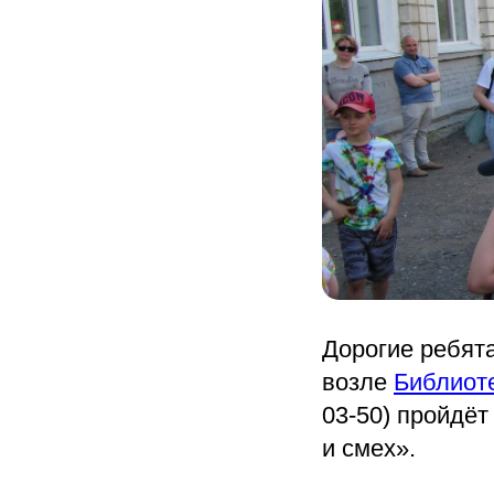
Дорогие ребята
возле
Библиот
03-50) пройдё
и смех».