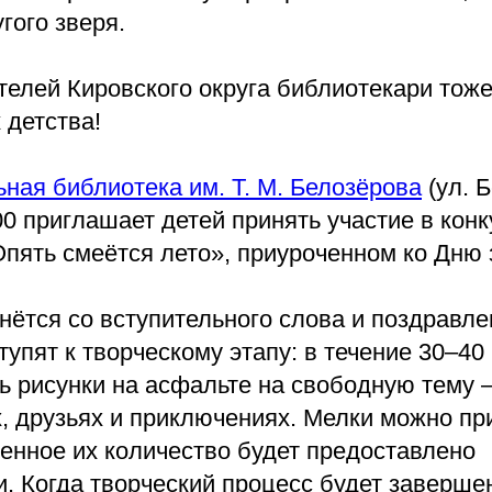
гого зверя.
телей Кировского округа библиотекари тож
 детства!
ная библиотека им. Т. М. Белозёрова
(ул. Б
:00 приглашает детей принять участие в кон
Опять смеётся лето», приуроченном ко Дню 
ётся со вступительного слова и поздравле
тупят к творческому этапу: в течение 30–40
ь рисунки на асфальте на свободную тему –
х, друзьях и приключениях. Мелки можно пр
енное их количество будет предоставлено
. Когда творческий процесс будет завершен