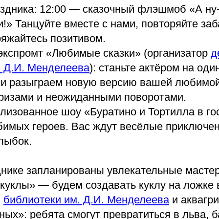
здника: 12:00 — сказочный флэшмоб «А ну-
!» Танцуйте вместе с нами, повторяйте за
ряжайтесь позитивом.
-экспромт «Любимые сказки» (организатор
д
. Д.И. Менделеева
): станьте актёром на оди
и разыграем новую версию вашей любимой 
ризами и неожиданными поворотами.
лизованное шоу «Буратино и Тортилла в гос
бимых героев. Вас ждут весёлые приключени
лыбок.
днике запланированы увлекательные мастер
куклы» — будем создавать куклу на ложке 
и
библиотеки им. Д.И. Менделеева
и аквагр
ых»: ребята смогут превратиться в льва, б