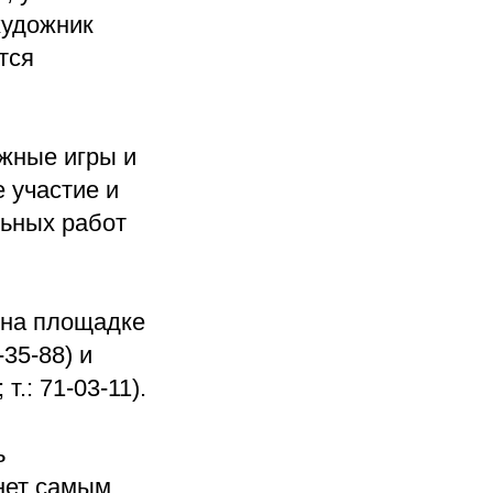
художник
тся
ижные игры и
 участие и
льных работ
 на площадке
-35-88) и
т.: 71-03-11).
ь
нет самым