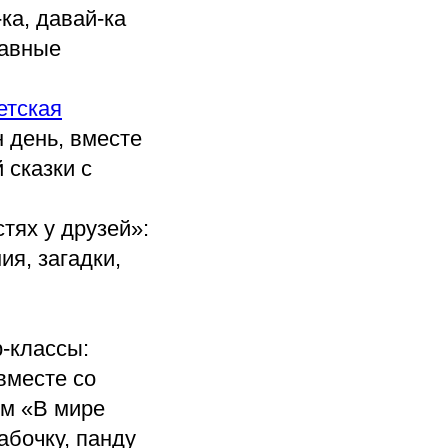
ка, давай-ка
бавные
етская
н день, вместе
сказки с
тях у друзей»:
я, загадки,
-классы:
вместе со
им «В мире
абочку, панду