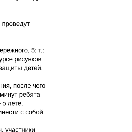
е проведут
ережного, 5; т.:
курсе рисунков
защиты детей.
ния, после чего
 минут ребята
 о лете,
инести с собой,
, участники