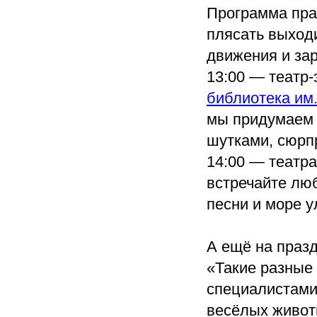
Программа пра
плясать выходи
движения и за
13:00 — театр
библиотека им
мы придумаем 
шутками, сюрп
14:00 — театра
встречайте лю
песни и море у
А ещё на праз
«Такие разные 
специалистам
весёлых животн