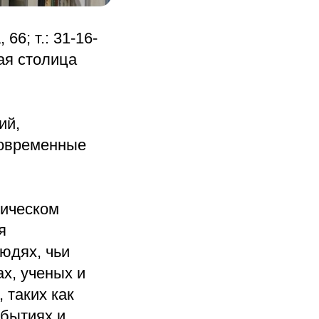
66; т.: 31-16-
ая столица
ий,
современные
рическом
я
юдях, чьи
х, ученых и
 таких как
обытиях и