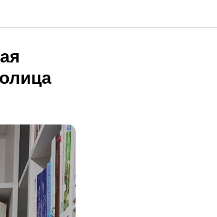
вая
толица