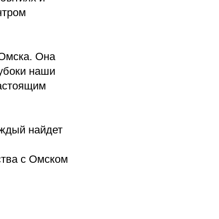
нтром
 Омска. Она
лубоки наши
настоящим
аждый найдет
ства с Омском