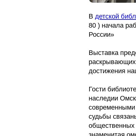
В
детской библ
80 ) начала ра
России»
Выставка пред
раскрывающих 
достижения на
Гости библиоте
наследии Омск
современными 
судьбы связаны
общественных д
знаменитая омс