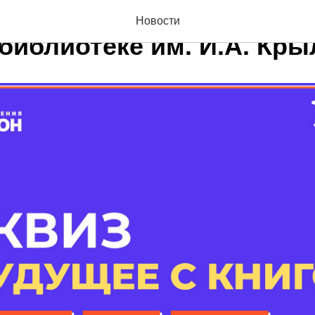
«В будущее с книгой» сос
Новости
 библиотеке им. И.А. Кр