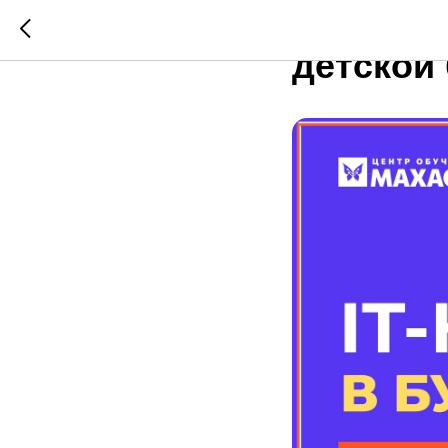
IT-квиз 
детской