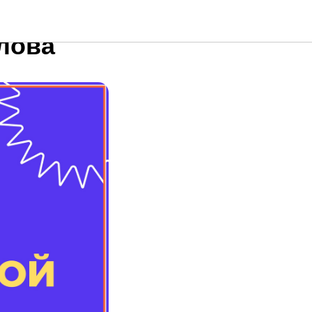
тоится в
ылова