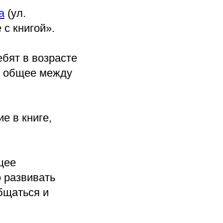
а
(ул.
 с книгой».
бят в возрасте
и общее между
е в книге,
щее
 развивать
общаться и