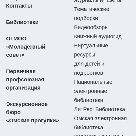
Контакты
Тематические
подборки
Библиотеки
Видеообзоры
Книжный аудиогид
ОГМОО
Виртуальные
«Молодежный
ресурсы
совет»
для детей и
Первичная
подростков
профсоюзная
Национальные
организация
электронные
библиотеки
Экскурсионное
ЛитРес: Библиотека
бюро
Омская электронная
«Омские прогулки»
библиотека