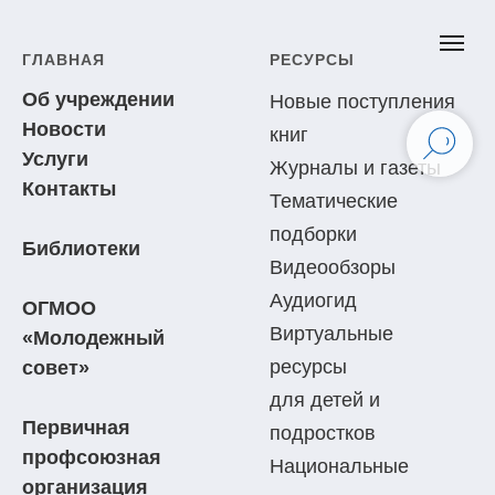
ГЛАВНАЯ
РЕСУРСЫ
Об учреждении
Новые поступления
Новости
книг
Услуги
Журналы и газеты
Контакты
Тематические
подборки
Библиотеки
Видеообзоры
Аудиогид
ОГМОО
Виртуальные
«Молодежный
ресурсы
совет»
для детей и
Первичная
подростков
профсоюзная
Национальные
организация