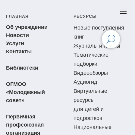
ГЛАВНАЯ
РЕСУРСЫ
Об учреждении
Новые поступления
Новости
книг
Услуги
Журналы и газеты
Контакты
Тематические
подборки
Библиотеки
Видеообзоры
Аудиогид
ОГМОО
Виртуальные
«Молодежный
ресурсы
совет»
для детей и
Первичная
подростков
профсоюзная
Национальные
организация