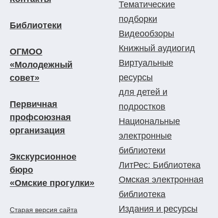
Тематические
подборки
Библиотеки
Видеообзоры
Книжный аудиогид
ОГМОО
Виртуальные
«Молодежный
ресурсы
совет»
для детей и
Первичная
подростков
профсоюзная
Национальные
организация
электронные
библиотеки
Экскурсионное
ЛитРес: Библиотека
бюро
Омская электронная
«Омские прогулки»
библиотека
Издания и ресурсы
Старая версия сайта