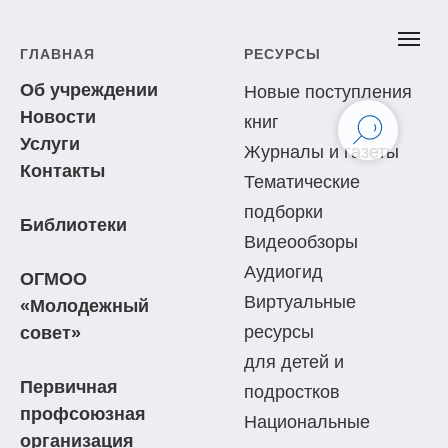
ГЛАВНАЯ
РЕСУРСЫ
Об учреждении
Новые поступления
Новости
книг
Услуги
Журналы и газеты
Контакты
Тематические
подборки
Библиотеки
Видеообзоры
Аудиогид
ОГМОО
Виртуальные
«Молодежный
ресурсы
совет»
для детей и
Первичная
подростков
профсоюзная
Национальные
организация