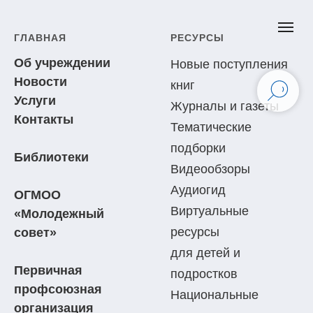
ГЛАВНАЯ
РЕСУРСЫ
Об учреждении
Новые поступления
Новости
книг
Услуги
Журналы и газеты
Контакты
Тематические
подборки
Библиотеки
Видеообзоры
Аудиогид
ОГМОО
Виртуальные
«Молодежный
ресурсы
совет»
для детей и
Первичная
подростков
профсоюзная
Национальные
организация